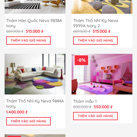
Thảm Hàn Quốc Neva 9838A
Thảm Thổ Nhĩ Kỳ Neva
Ivory
9999A Ivory 2
Giá
Giá
Giá
Giá
669.500
₫
515.000
₫
669.500
₫
515.000
₫
gốc
hiện
gốc
hiện
là:
tại
là:
tại
THÊM VÀO GIỎ HÀNG
THÊM VÀO GIỎ HÀNG
669.500 ₫.
là:
669.500 ₫.
là:
515.000 ₫.
515.000 ₫.
-8%
Thảm Thổ Nhĩ Kỳ Neva 9844A
Thảm mẫu 1
Ivory
Giá
Giá
600.000
₫
550.000
₫
gốc
hiện
1.400.000
₫
là:
tại
THÊM VÀO GIỎ HÀNG
600.000 ₫.
là:
THÊM VÀO GIỎ HÀNG
550.000 ₫.