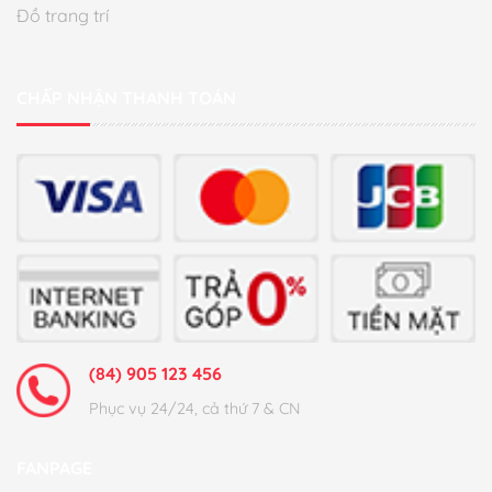
Đồ trang trí
CHẤP NHẬN THANH TOÁN
(84) 905 123 456
Phục vụ 24/24, cả thứ 7 & CN
FANPAGE