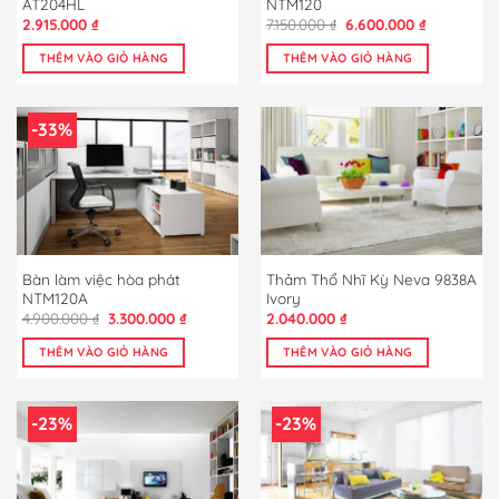
AT204HL
NTM120
Giá
Giá
2.915.000
₫
7.150.000
₫
6.600.000
₫
gốc
hiện
là:
tại
THÊM VÀO GIỎ HÀNG
THÊM VÀO GIỎ HÀNG
7.150.000 ₫.
là:
6.600.000 ₫
-33%
Bàn làm việc hòa phát
Thảm Thổ Nhĩ Kỳ Neva 9838A
NTM120A
Ivory
Giá
Giá
4.900.000
₫
3.300.000
₫
2.040.000
₫
gốc
hiện
là:
tại
THÊM VÀO GIỎ HÀNG
THÊM VÀO GIỎ HÀNG
4.900.000 ₫.
là:
3.300.000 ₫.
-23%
-23%