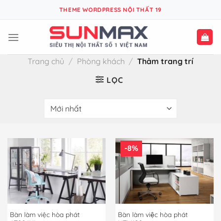
Bỏ
THEME WORDPRESS NỘI THẤT 19
qua
nội
dung
Trang chủ
/
Phòng khách
/
Thảm trang trí
LỌC
-8%
Bàn làm việc hòa phát
Bàn làm việc hòa phát