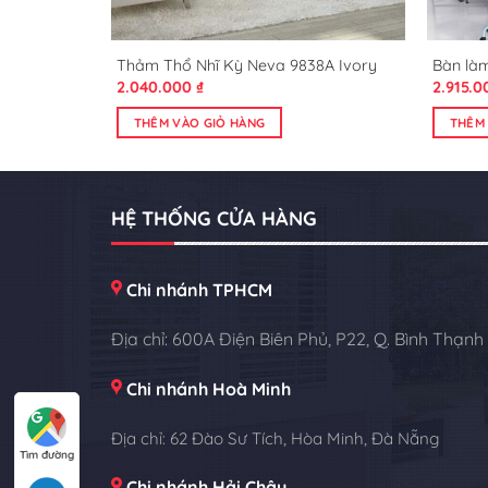
4A Ivory
Thảm Thổ Nhĩ Kỳ Neva 9838A Ivory
Bàn là
2.040.000
₫
2.915.
THÊM VÀO GIỎ HÀNG
THÊM
HỆ THỐNG CỬA HÀNG
Chi nhánh TPHCM
Địa chỉ: 600A Điện Biên Phủ, P22, Q. Bình Thạnh
Chi nhánh Hoà Minh
Địa chỉ: 62 Đào Sư Tích, Hòa Minh, Đà Nẵng
Tìm đường
Chi nhánh Hải Châu