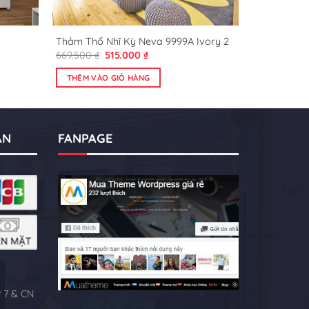
Thảm Thổ Nhĩ Kỳ Neva 9999A Ivory 2
Giá
Giá
669.500
₫
515.000
₫
gốc
hiện
là:
tại
THÊM VÀO GIỎ HÀNG
669.500 ₫.
là:
00 ₫.
515.000 ₫.
ÁN
FANPAGE
ứ 7 & CN