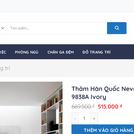
Tìm
kiếm:
IỆC
PHÒNG NGỦ
CHĂN GA ĐỆM
ĐỒ TRANG TRÍ
 trí
Thảm Hàn Quốc Nev
9838A Ivory
Giá
Giá
669.500
515.000
₫
₫
gốc
hiện
Thảm Hàn Quốc Neva 9838A Iv
là:
tại
669.500 ₫.
là:
515.
THÊM VÀO GIỎ HÀNG