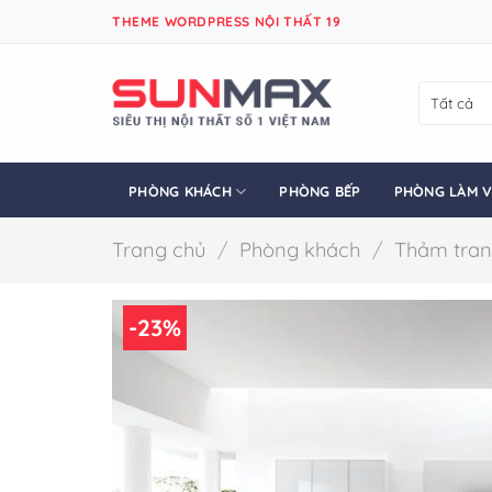
Bỏ
THEME WORDPRESS NỘI THẤT 19
qua
nội
dung
PHÒNG KHÁCH
PHÒNG BẾP
PHÒNG LÀM V
Trang chủ
/
Phòng khách
/
Thảm trang
-23%