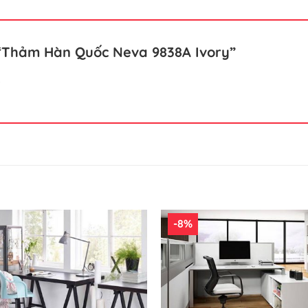
t “Thảm Hàn Quốc Neva 9838A Ivory”
.
-8%