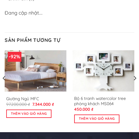
Đang cập nhật….
SẢN PHẨM TƯƠNG TỰ
-92%
Bộ 6 tranh watercolor tree
Giường Ngủ MFC
phòng khách MS064
Giá
Giá
97.200.000
₫
7.344.000
₫
gốc
hiện
450.000
₫
là:
tại
THÊM VÀO GIỎ HÀNG
97.200.000 ₫.
là:
THÊM VÀO GIỎ HÀNG
0.000 ₫.
7.344.000 ₫.