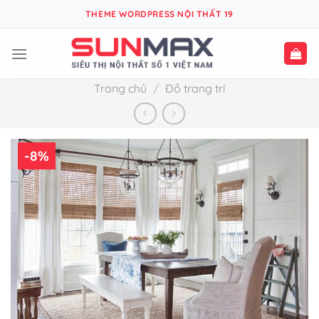
Bỏ
THEME WORDPRESS NỘI THẤT 19
qua
nội
dung
Trang chủ
/
Đồ trang trí
-8%