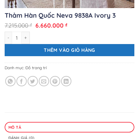
Thảm Hàn Quốc Neva 9838A Ivory 3
Giá
Giá
7.215.000
6.660.000
₫
₫
gốc
hiện
Thảm Hàn Quốc Neva 9838A Ivory 3 số lượng
là:
tại
7.215.000 ₫.
là:
6.660.000 ₫.
THÊM VÀO GIỎ HÀNG
Danh mục:
Đồ trang trí
MÔ TẢ
ĐÁNH GIÁ (0)