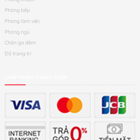
Phòng bếp
Phòng làm việc
Phòng ngủ
Chăn ga đệm
Đồ trang trí
CHẤP NHẬN THANH TOÁN