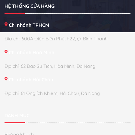
HỆ THỐNG CỬA HÀNG
Chi nhánh TPHCM
Địa chỉ: 600A Điện Biên Phủ, P22, Q. Bình Thạnh
Chi nhánh Hoà Minh
Địa chỉ: 62 Đào Sư Tích, Hòa Minh, Đà Nẵng
Chi nhánh Hải Châu
Địa chỉ: 61 Ông Ích Khiêm, Hải Châu, Đà Nẵng
DANH MỤC
Phòng khách